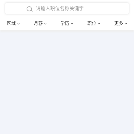
4000-5000元
本科
行政后勤
建筑装潢
确定
区域
月薪
学历
职位
更多
5000-8000元
硕士
销售岗位
教师
8000-12000元
博士
文员
护士
12000-20000元
财务会计
传单派发
其他
超市零售
促销导购
网络IT
保健按摩
快递员
前台接待
收银员
技术员/工程师
水电/机修
部门经理