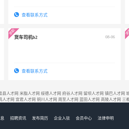
查看联系方式
货车司机b2
08-06
查看联系方式
佳县人才网
米脂人才网
绥德人才网
府谷人才网
留坝人才网
镇巴人才网
鸡人才网
宜君人才网
铜川人才网
周至人才网
蓝田人才网
高陵人才网
三
信息
招聘资讯
发布简历
企业入驻
会员中心
法律申明
们