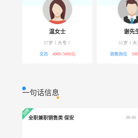
温女士
谢先
37岁
大专
31岁
大
00元
文员
4000-5000元
销售岗位
50
一句话信息
全职兼职销售类 保安
08-06