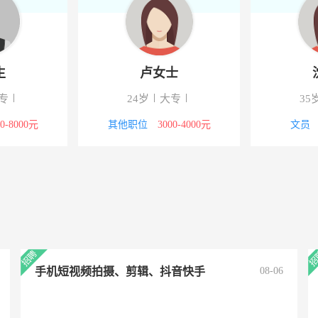
生
卢女士
专
24岁
大专
35
00-8000元
其他职位
3000-4000元
文员
手机短视频拍摄、剪辑、抖音快手
08-06