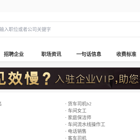
招聘企业
职场资讯
一句话信息
收费标准
名
· 货车司机b2
· 车间女工
· 家庭保洁师
· 车间流水线操作工
· 电话销售
· 客车司机