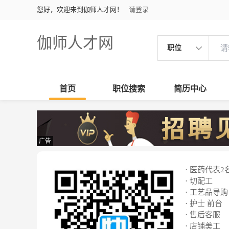
您好，欢迎来到伽师人才网！
请登录
伽师人才网
职位
首页
职位搜索
简历中心
广告
· 医药代表2
· 切配工
· 工艺品导购
· 护士 前台
· 售后客服
· 店铺美工