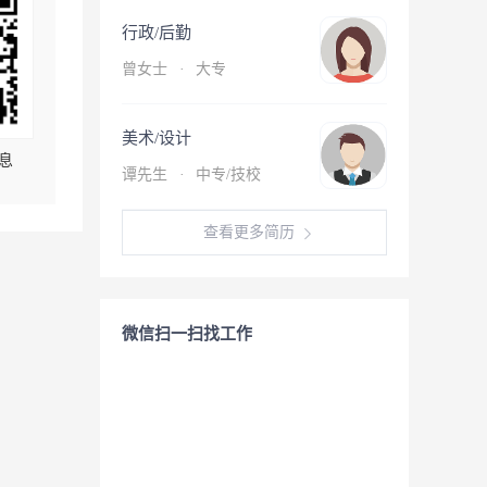
行政/后勤
曾女士
·
大专
美术/设计
息
谭先生
·
中专/技校
查看更多简历
微信扫一扫找工作