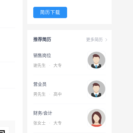
简历下载
推荐简历
更多简历
销售岗位
谢先生
·
大专
营业员
男先生
·
高中
财务/会计
张女士
·
大专