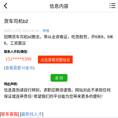
信息内容
货车司机b2
伽师人才网 2026.08.06
举报
招聘货车司机b2数名，带从业资格证，吃苦耐劳，开6米8，9米
6，工资面议
联系人手机/微信：
151****9399
点击查看完整信息
(
查看需要10金币
)
特此声明：
信息真伪请自行辨别，求职应聘须谨慎，网站对此不承担任何
保证或连带责任! 希望我们的平台能为您带来更多的便利！
[
联系客服
]
[
最新找人才
]